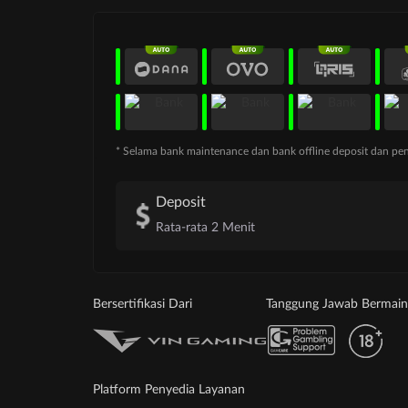
* Selama bank maintenance dan bank offline deposit dan pen
Deposit
Rata-rata 2 Menit
Bersertifikasi Dari
Tanggung Jawab Bermain
Platform Penyedia Layanan