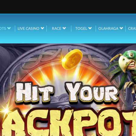
OTS
LIVE CASINO
RACE
TOGEL
OLAHRAGA
CRA