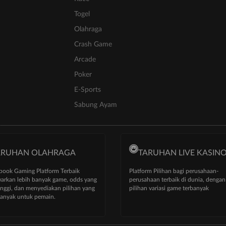
Togel
Olahraga
Crash Game
Arcade
Poker
E-Sports
Sabung Ayam
ARUHAN OLAHRAGA
TARUHAN LIVE KASIN
book Gaming Platform Terbaik
Platform Pilihan bagi perusahaan-
rkan lebih banyak game, odds yang
perusahaan terbaik di dunia, dengan
tinggi, dan menyediakan pilihan yang
pilihan variasi game terbanyak
banyak untuk pemain.