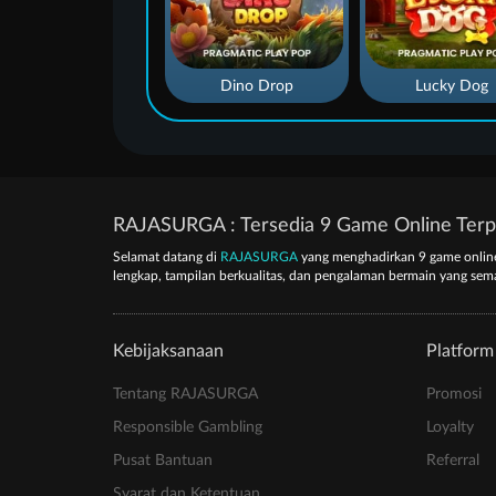
Dino Drop
Lucky Dog
RAJASURGA : Tersedia 9 Game Online Terp
Selamat datang di
RAJASURGA
yang menghadirkan 9 game online
lengkap, tampilan berkualitas, dan pengalaman bermain yang sem
Kebijaksanaan
Platform
Tentang RAJASURGA
Promosi
Responsible Gambling
Loyalty
Pusat Bantuan
Referral
Syarat dan Ketentuan