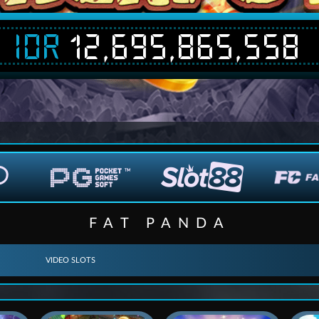
IDR
12,695,865,852
FAT PANDA
VIDEO SLOTS