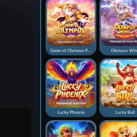
Gates of Olympus POP
Olympus Win
Lucky Phoenix
Lucky Bull