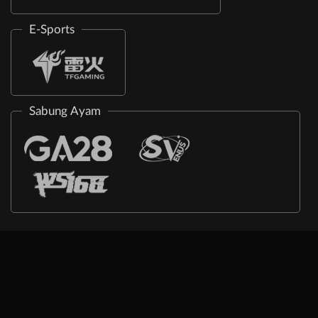
E-Sports
Sabung Ayam