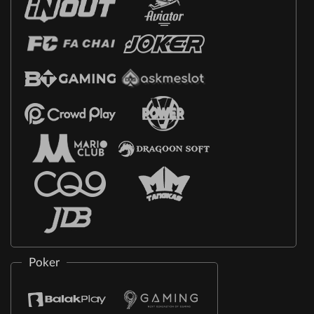
Poker