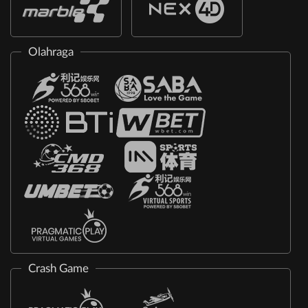
Olahraga
Crash Game