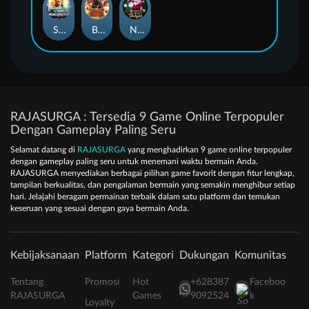
Squid Game 2: Mukunghwa
Buffalo Rush HIGHROLLER
Nexus Gift Delight
RAJASURGA : Tersedia 9 Game Online Terpopuler
Dengan Gameplay Paling Seru
Selamat datang di
RAJASURGA
yang menghadirkan 9 game online terpopuler
dengan gameplay paling seru untuk menemani waktu bermain Anda.
RAJASURGA menyediakan berbagai pilihan game favorit dengan fitur lengkap,
tampilan berkualitas, dan pengalaman bermain yang semakin menghibur setiap
hari. Jelajahi beragam permainan terbaik dalam satu platform dan temukan
keseruan yang sesuai dengan gaya bermain Anda.
Kebijaksanaan
Platform
Kategori
Dukungan
Komunitas
Tentang
Promosi
Hot
+628387
Faceboo
RAJASURGA
Games
9092524
k
Loyalty