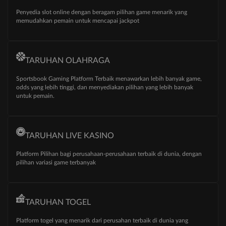
Penyedia slot online dengan beragam pilihan game menarik yang
memudahkan pemain untuk mencapai jackpot
TARUHAN OLAHRAGA
Sportsbook Gaming Platform Terbaik menawarkan lebih banyak game,
odds yang lebih tinggi, dan menyediakan pilihan yang lebih banyak
untuk pemain.
TARUHAN LIVE KASINO
Platform Pilihan bagi perusahaan-perusahaan terbaik di dunia, dengan
pilihan variasi game terbanyak
TARUHAN TOGEL
Platform togel yang menarik dari perusahan terbaik di dunia yang