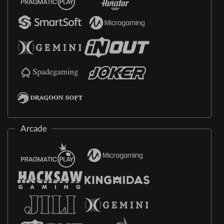
Arcade