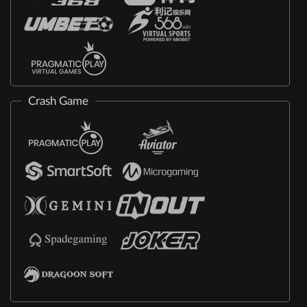
Crash Game