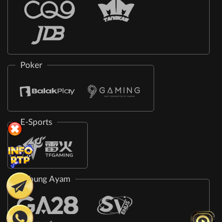
Poker
E-Sports
Sabung Ayam