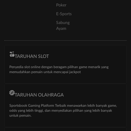
Poker
E-Sports
Sabung
Ayam
TARUHAN SLOT
Penyedia slot online dengan beragam pilihan game menarik yang
memudahkan pemain untuk mencapai jackpot
TARUHAN OLAHRAGA
Sportsbook Gaming Platform Terbaik menawarkan lebih banyak game,
odds yang lebih tinggi, dan menyediakan pilihan yang lebih banyak
untuk pemain.