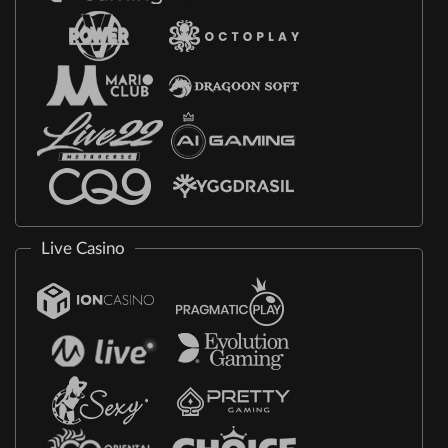
Live Casino