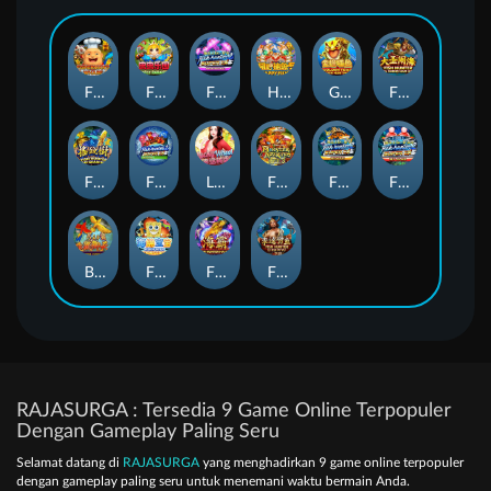
Fisherman's Wharf
Fish Hunter Insect Paradise
Fish Hunter 2 EX-Pro
Happy Fish 5
Golden Toad Fish Hunting
Fish Hunting: Da Sheng Nao Hai
Fish Hunting: Yao Qian Shu
Fish Hunter 2 EX-Novice
Lucky Wheel
Fish Hunter Monster Awaken
Fish Hunter 2 EX-Newbie
Fish Hunter 2 EX-My Club
Bird Paradise
Fish Hunter Spongebob
Fish Haiba
Fish Hunting: Li Kui Pi Yu
RAJASURGA : Tersedia 9 Game Online Terpopuler
Dengan Gameplay Paling Seru
Selamat datang di
RAJASURGA
yang menghadirkan 9 game online terpopuler
dengan gameplay paling seru untuk menemani waktu bermain Anda.