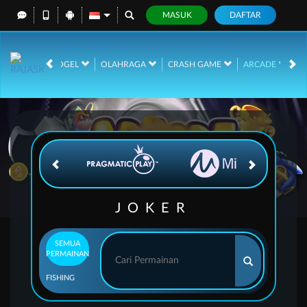
MASUK
DAFTAR
RACE
TOGEL
OLAHRAGA
CRASH GAME
ARCADE
P
JOKER
SEMUA
PERMAINAN
FISHING