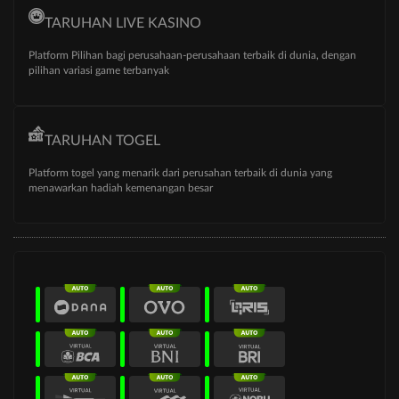
TARUHAN LIVE KASINO
Platform Pilihan bagi perusahaan-perusahaan terbaik di dunia, dengan
pilihan variasi game terbanyak
TARUHAN TOGEL
Platform togel yang menarik dari perusahan terbaik di dunia yang
menawarkan hadiah kemenangan besar