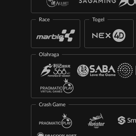
Race
Togel
Olahraga
Crash Game