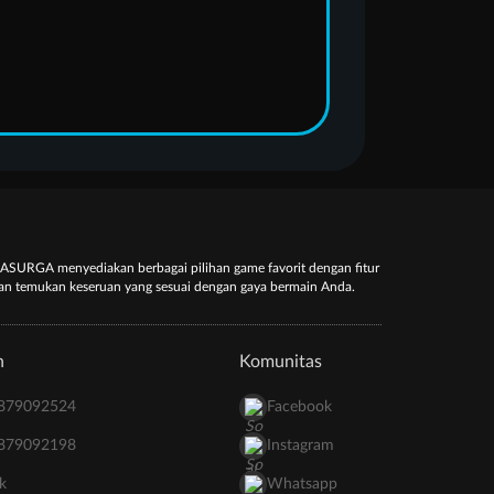
ASURGA menyediakan berbagai pilihan game favorit dengan fitur
 dan temukan keseruan yang sesuai dengan gaya bermain Anda.
n
Komunitas
879092524
Facebook
879092198
Instagram
k
Whatsapp