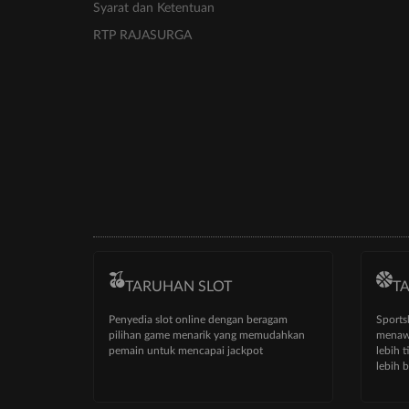
Syarat dan Ketentuan
RTP RAJASURGA
TARUHAN SLOT
T
Penyedia slot online dengan beragam
Sports
pilihan game menarik yang memudahkan
menawa
pemain untuk mencapai jackpot
lebih 
lebih 