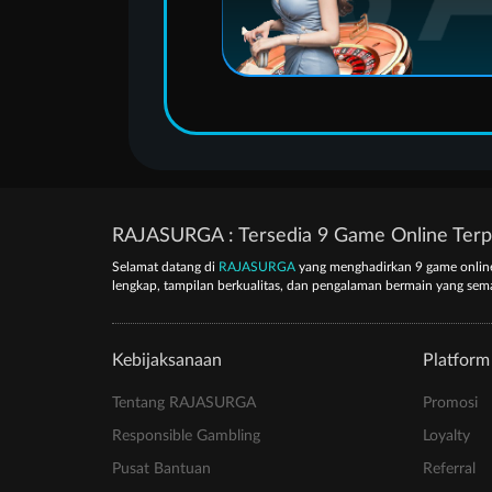
RAJASURGA : Tersedia 9 Game Online Terp
Selamat datang di
RAJASURGA
yang menghadirkan 9 game online
lengkap, tampilan berkualitas, dan pengalaman bermain yang sem
Kebijaksanaan
Platform
Tentang RAJASURGA
Promosi
Responsible Gambling
Loyalty
Pusat Bantuan
Referral