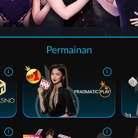
Permainan
i
i
i
i