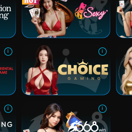
i
i
i
i