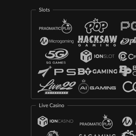
Slots
Live Casino