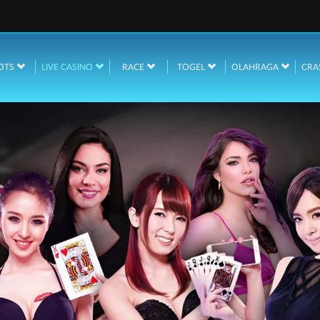
OTS
LIVE CASINO
RACE
TOGEL
OLAHRAGA
CRA