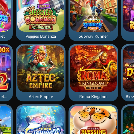
ket
Veggies Bonanza
Subway Runner
Mafia Ways II : Metro Haven Heist
Aztec Empire
Roma Kingdom