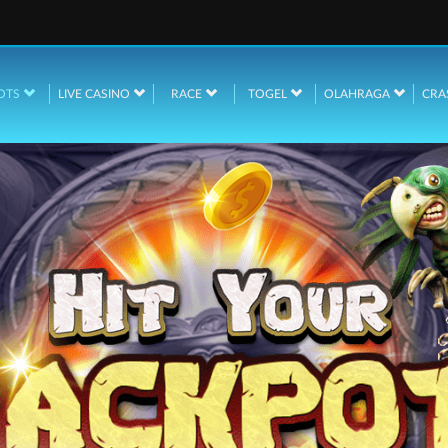
OTS
LIVE CASINO
RACE
TOGEL
OLAHRAGA
CRA