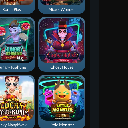
Roma Plus
Alice's Wonder
ungry Krahung
Ghost House
ucky NangKwak
Little Monster