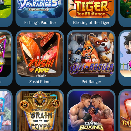
Fishing's Paradise
Blessing of the Tiger
r
Zushi Prime
Pet Ranger