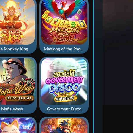
he Monkey King
Mahjong of the Phoenix
Mafia Ways
Government Disco