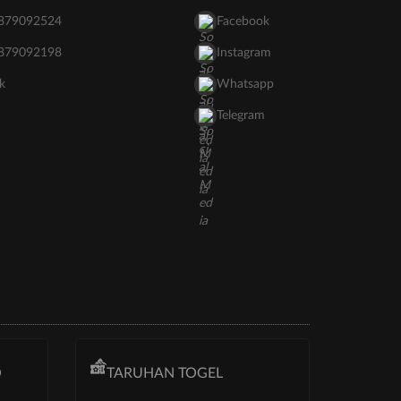
879092524
Facebook
879092198
Instagram
k
Whatsapp
Telegram
O
TARUHAN TOGEL