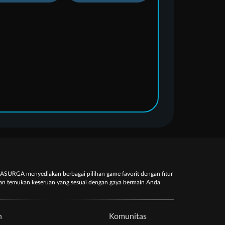
ASURGA menyediakan berbagai pilihan game favorit dengan fitur
 dan temukan keseruan yang sesuai dengan gaya bermain Anda.
n
Komunitas