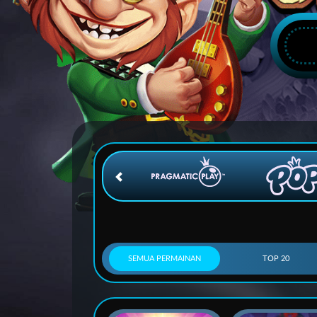
SEMUA PERMAINAN
TOP 20