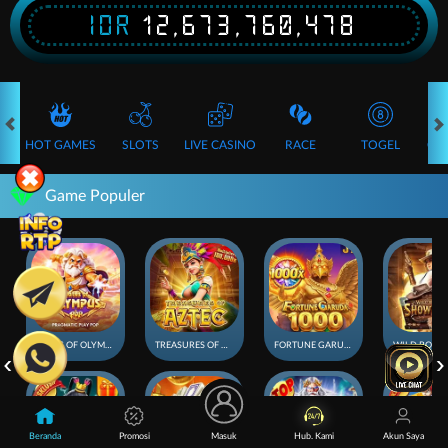
IDR
12,673,760,478
HOT GAMES
SLOTS
LIVE CASINO
RACE
TOGEL
OL
Game Populer
GATES OF OLYMPUS POP
TREASURES OF AZTEC
FORTUNE GARUDA 1000
Beranda
Promosi
Masuk
Hub. Kami
Akun Saya