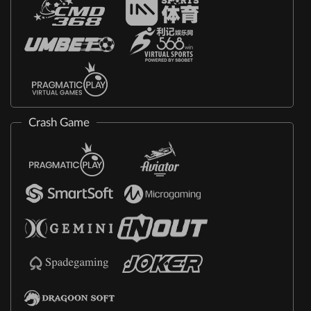
Crash Game