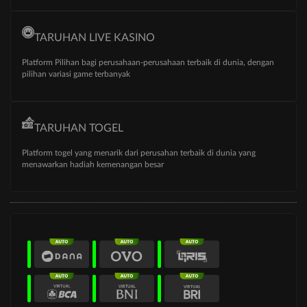
TARUHAN LIVE KASINO
Platform Pilihan bagi perusahaan-perusahaan terbaik di dunia, dengan
pilihan variasi game terbanyak
TARUHAN TOGEL
Platform togel yang menarik dari perusahan terbaik di dunia yang
menawarkan hadiah kemenangan besar