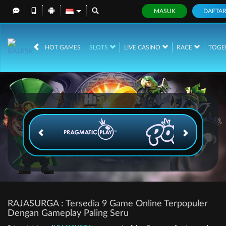
MASUK
DAFTA
IDR
12,731,099,
HOT GAMES
SLOTS
LIVE CASINO
RACE
TOGE
RAJASURGA : Tersedia 9 Game Online Terpopuler
Dengan Gameplay Paling Seru