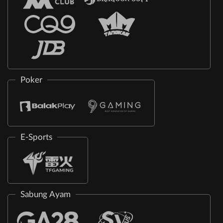
Poker
E-Sports
Sabung Ayam