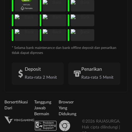
* Selama bank maintenance dan bank offline deposit dan penarikan
tidak dapat diproses
Deposit
Penarikan
Rata-rata 2 Menit
Rata-rata 5 Menit
Bersertifikasi
Tanggung
Browser
Dari
Jawab
Yang
Bermain
Didukung
©2026 RAJASURGA.
Hak cipta dilindungi |