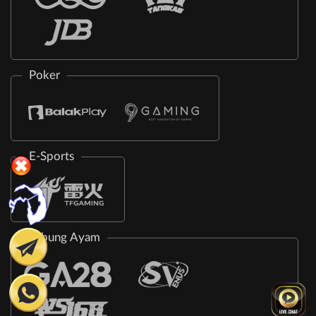
Poker
E-Sports
Sabung Ayam