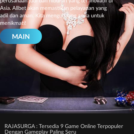
perusahaan judi dan hiburan yang ter inovatif di
Asia. Allbet akan memastikan pelayanan yang
adil dan aman. Kita mengundang anda untuk
menikmati!
MAIN
RAJASURGA : Tersedia 9 Game Online Terpopuler
Dengan Gameplay Paling Seru