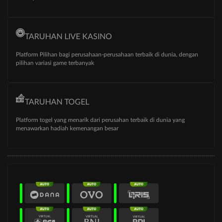
TARUHAN LIVE KASINO
Platform Pilihan bagi perusahaan-perusahaan terbaik di dunia, dengan
pilihan variasi game terbanyak
TARUHAN TOGEL
Platform togel yang menarik dari perusahan terbaik di dunia yang
menawarkan hadiah kemenangan besar