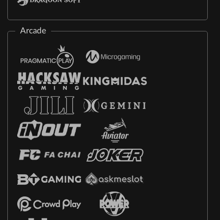
Arcade