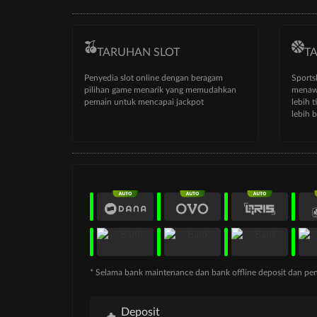
TARUHAN SLOT
T
Penyedia slot online dengan beragam
Sports
pilihan game menarik yang memudahkan
menawa
pemain untuk mencapai jackpot
lebih 
lebih 
* Selama bank maintenance dan bank offline deposit dan pen
Deposit