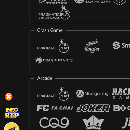
Crash Game
Arcade