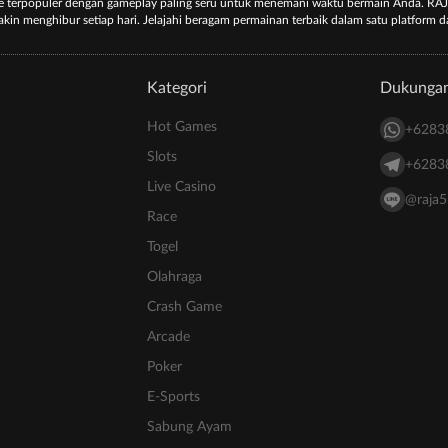
 terpopuler dengan gameplay paling seru untuk menemani waktu bermain Anda. RAJ
akin menghibur setiap hari. Jelajahi beragam permainan terbaik dalam satu platform
Kategori
Dukunga
Hot Games
+6283
Slots
+6283
Live Casino
@raja5
Race
Togel
Olahraga
Crash Game
Arcade
Poker
E-Sports
Sabung Ayam