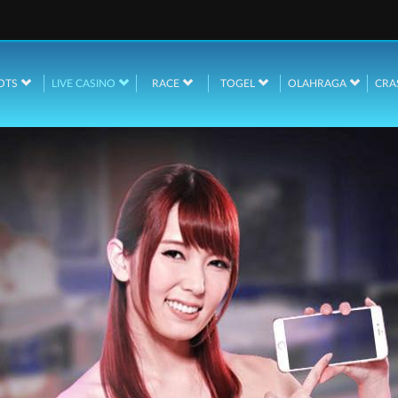
OTS
LIVE CASINO
RACE
TOGEL
OLAHRAGA
CRA