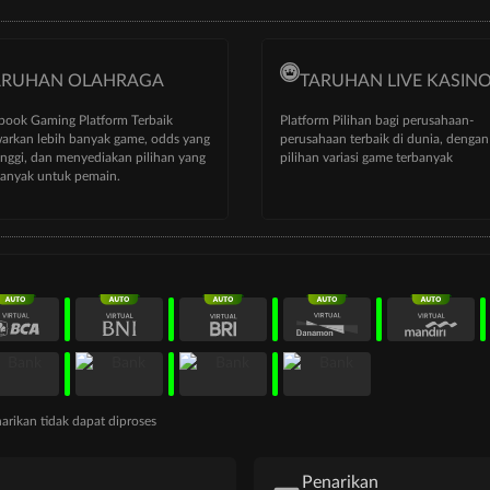
ARUHAN OLAHRAGA
TARUHAN LIVE KASIN
book Gaming Platform Terbaik
Platform Pilihan bagi perusahaan-
rkan lebih banyak game, odds yang
perusahaan terbaik di dunia, dengan
tinggi, dan menyediakan pilihan yang
pilihan variasi game terbanyak
banyak untuk pemain.
arikan tidak dapat diproses
Penarikan