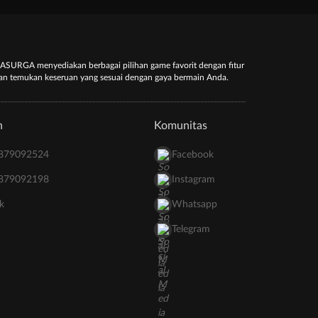
ASURGA menyediakan berbagai pilihan game favorit dengan fitur
 dan temukan keseruan yang sesuai dengan gaya bermain Anda.
n
Komunitas
879092524
Facebook
879092198
Instagram
k
Whatsapp
Telegram