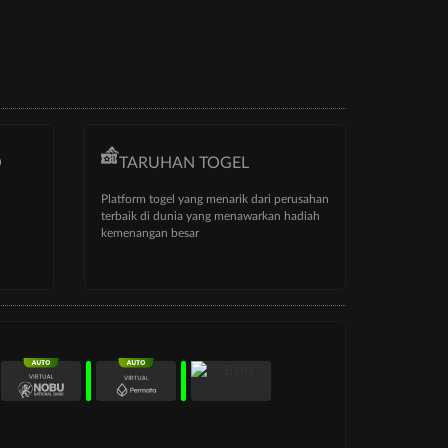
O
TARUHAN TOGEL
Platform togel yang menarik dari perusahan
terbaik di dunia yang menawarkan hadiah
kemenangan besar