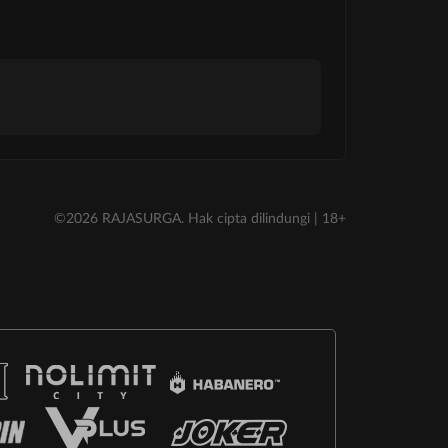
©2026 RAJASURGA. Hak cipta dilindungi | 18+