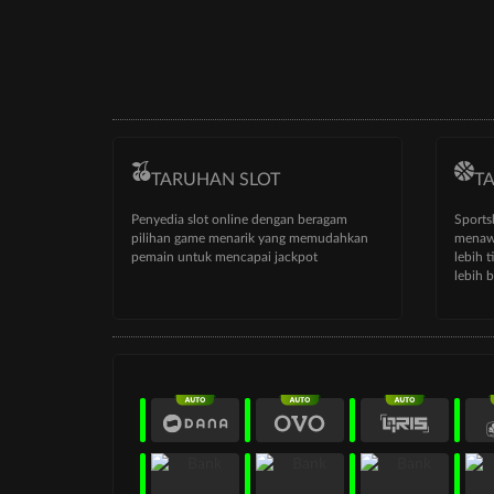
TARUHAN SLOT
T
Penyedia slot online dengan beragam
Sports
pilihan game menarik yang memudahkan
menawa
pemain untuk mencapai jackpot
lebih 
lebih 