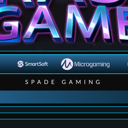
SPADE GAMING