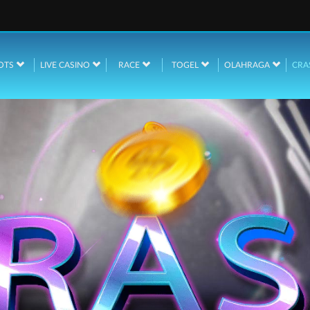
OTS
LIVE CASINO
RACE
TOGEL
OLAHRAGA
CRA