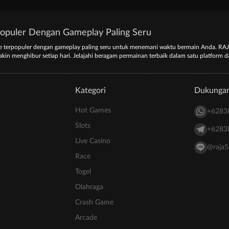
opuler Dengan Gameplay Paling Seru
 terpopuler dengan gameplay paling seru untuk menemani waktu bermain Anda. RAJ
akin menghibur setiap hari. Jelajahi beragam permainan terbaik dalam satu platform
Kategori
Dukunga
Hot Games
+6283
Slots
+6283
Live Casino
@raja5
Race
Togel
Olahraga
Crash Game
Arcade