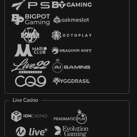
Live Casino