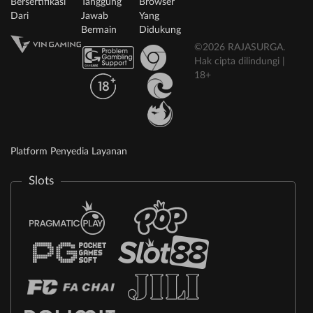
Bersertifikasi
Tanggung
Browser
Dari
Jawab
Yang
Bermain
Didukung
©2026 RAJASURGA.
Hak cipta dilindungi |
18+
Platform Penyedia Layanan
Slots