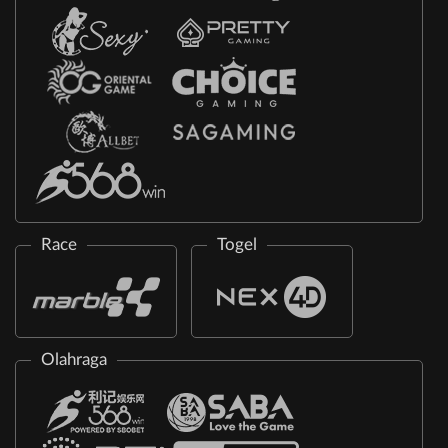
Race
Togel
Olahraga