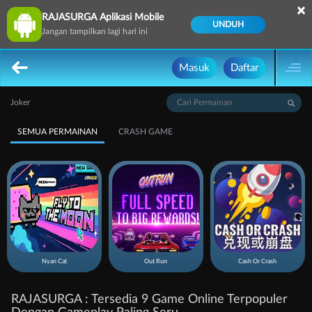
×
RAJASURGA Aplikasi Mobile
UNDUH
Jangan tampilkan lagi hari ini
Masuk
Daftar
Joker
SEMUA PERMAINAN
CRASH GAME
Nyan Cat
Out Run
Cash Or Crash
RAJASURGA : Tersedia 9 Game Online Terpopuler