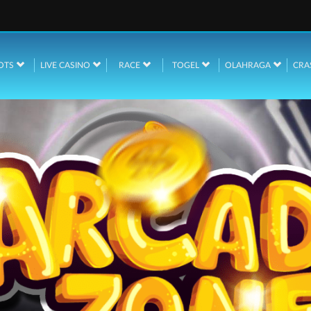
OTS
LIVE CASINO
RACE
TOGEL
OLAHRAGA
CRA