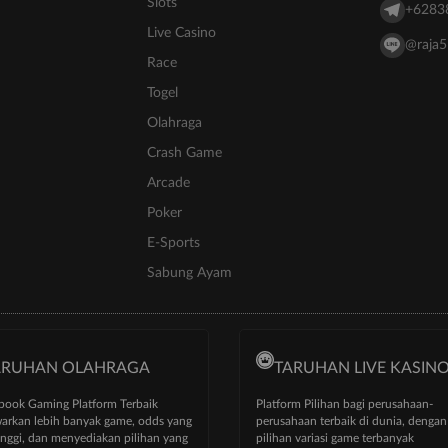
Slots
+6283
Live Casino
@raja5
Race
Togel
Olahraga
Crash Game
Arcade
Poker
E-Sports
Sabung Ayam
ARUHAN OLAHRAGA
TARUHAN LIVE KASIN
book Gaming Platform Terbaik
Platform Pilihan bagi perusahaan-
rkan lebih banyak game, odds yang
perusahaan terbaik di dunia, dengan
tinggi, dan menyediakan pilihan yang
pilihan variasi game terbanyak