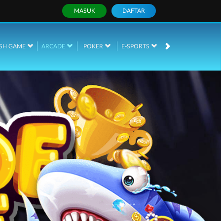
MASUK
DAFTAR
SH GAME
ARCADE
POKER
E-SPORTS
SABUNG AYAM