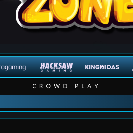
CROWD PLAY