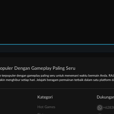
opuler Dengan Gameplay Paling Seru
 terpopuler dengan gameplay paling seru untuk menemani waktu bermain Anda. RAJ
akin menghibur setiap hari. Jelajahi beragam permainan terbaik dalam satu platform
Kategori
Dukunga
Hot Games
+6283