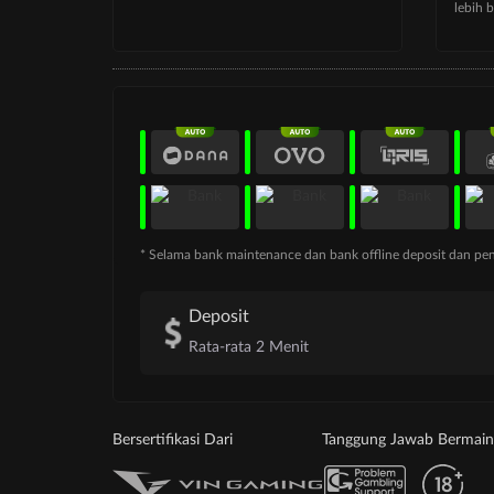
lebih 
* Selama bank maintenance dan bank offline deposit dan pen
Deposit
Rata-rata 2 Menit
Bersertifikasi Dari
Tanggung Jawab Bermain