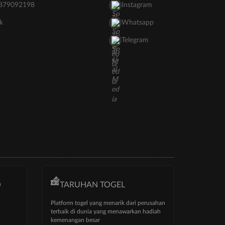
879092198
Instagram
k
Whatsapp
Telegram
O
TARUHAN TOGEL
Platform togel yang menarik dari perusahan
terbaik di dunia yang menawarkan hadiah
kemenangan besar