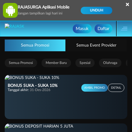
×
RAJASURGA Aplikasi Mobile
UNDUH
Jangan tampilkan lagi hari ini
Masuk
Daftar
Semua Promosi
Semua Event Provider
Semua Promosi
Member Baru
Spesial
Olahraga
L
BONUS SUKA - SUKA 10%
AMBIL PROMO
DETAIL
Tanggal akhir:
31-Des-2026