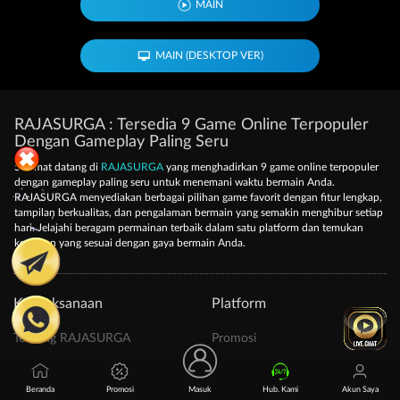
MAIN
MAIN (DESKTOP VER)
RAJASURGA : Tersedia 9 Game Online Terpopuler
Dengan Gameplay Paling Seru
Selamat datang di
RAJASURGA
yang menghadirkan 9 game online terpopuler
dengan gameplay paling seru untuk menemani waktu bermain Anda.
RAJASURGA menyediakan berbagai pilihan game favorit dengan fitur lengkap,
tampilan berkualitas, dan pengalaman bermain yang semakin menghibur setiap
hari. Jelajahi beragam permainan terbaik dalam satu platform dan temukan
keseruan yang sesuai dengan gaya bermain Anda.
Kebijaksanaan
Platform
Tentang RAJASURGA
Promosi
Responsible Gambling
Loyalty
Beranda
Promosi
Masuk
Hub. Kami
Akun Saya
Pusat Bantuan
Referral