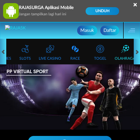
×
RAJASURGA Aplikasi Mobile
UNDUH
Jangan tampilkan lagi hari ini
Masuk
Daftar
GAMES
SLOTS
LIVE CASINO
RACE
TOGEL
OLAHRAGA