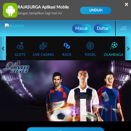
×
RAJASURGA Aplikasi Mobile
UNDUH
Jangan tampilkan lagi hari ini
Masuk
Daftar
MES
SLOTS
LIVE CASINO
RACE
TOGEL
OLAHRAGA
CR