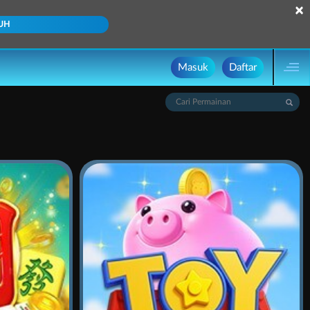
×
UH
Masuk
Daftar