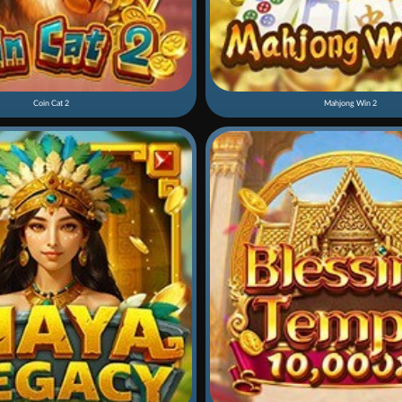
Coin Cat 2
Mahjong Win 2