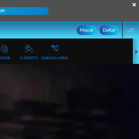
×
UH
Masuk
Daftar
POKER
E-SPORTS
SABUNG AYAM