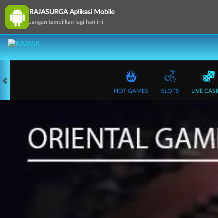
RAJASURGA Aplikasi Mobile
Jangan tampilkan lagi hari ini
HOT GAMES
SLOTS
LIVE CAS